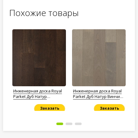
Похожие товары
l
Инженерная доска Royal
Инженерная доска Royal
Ин
м
Parket Дуб Натур
Parket Дуб Натур Винчи
Pa
Карамель лак
лак
ла
Заказать
Заказать
Под заказ
Под заказ
По