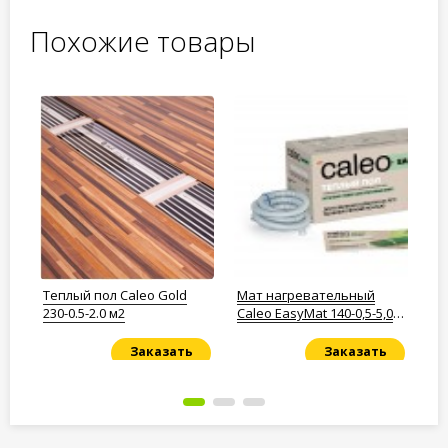
Похожие товары
Теплый пол Caleo Gold
Мат нагревательный
Ка
230-0.5-2.0 м2
Caleo EasyMat 140-0,5-5,0
Ca
м2
Заказать
Заказать
Под заказ
Под заказ
По