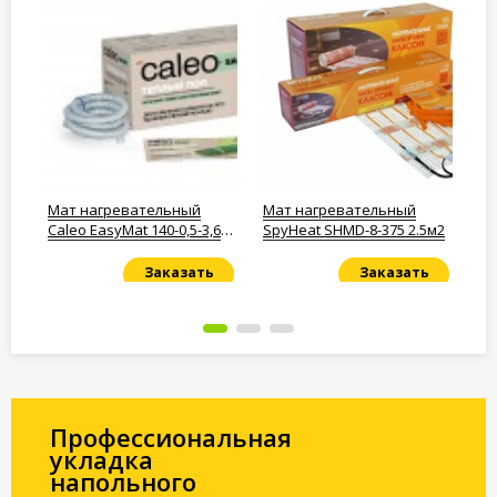
Мат нагревательный
Мат нагревательный
Те
2
Caleo EasyMat 140-0,5-3,6
SpyHeat SHMD-8-375 2.5м2
52
м2
Заказать
Заказать
Под заказ
Под заказ
По
Профессиональная
укладка
напольного