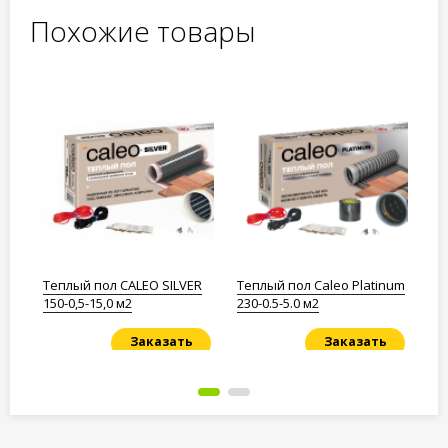
Похожие товары
Теплый пол CALEO SILVER
Теплый пол Caleo Platinum
Ма
12
150-0,5-15,0 м2
230-0.5-5.0 м2
UN
B7
Заказать
Заказать
Под заказ
Под заказ
По