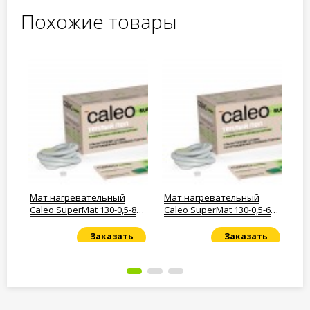
Похожие товары
Мат нагревательный
Мат нагревательный
Те
7
Caleo SuperMat 130-0,5-8
Caleo SuperMat 130-0,5-6
23
м2
м2
Заказать
Заказать
Под заказ
Под заказ
По