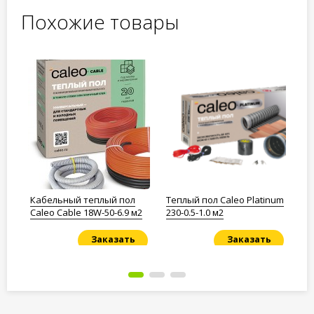
Похожие товары
Кабельный теплый пол
Теплый пол Caleo Platinum
Ка
6
Caleo Cable 18W-50-6.9 м2
230-0.5-1.0 м2
Ca
Заказать
Заказать
Под заказ
Под заказ
По