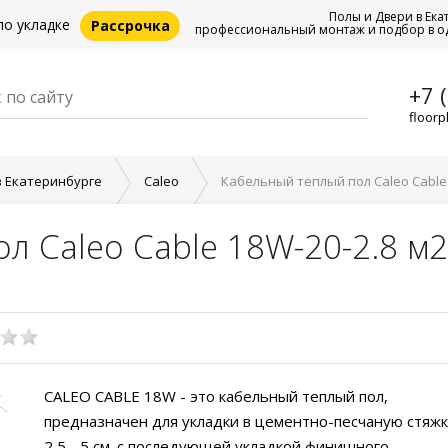
Полы и Двери в Ека
по укладке
Рассрочка
профессиональный монтаж и подбор в о
+7 
floorp
в Екатеринбурге
Caleo
Кабельный теплый пол Caleo Cable 
л Caleo Cable 18W-20-2.8 м2
CALEO CABLE 18W - это кабельный теплый пол,
предназначен для укладки в цементно-песчаную стяжк
2,5 - 5 см. с последующей укладкой финишного