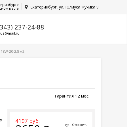
теринбурге
Екатеринбург, ул. Юлиуса Фучика 9
дном месте
(343) 237-24-88
lus@mail.ru
18W-20-2.8 м2
Гарантия 12 мес.
у
4197 руб.
Отложить