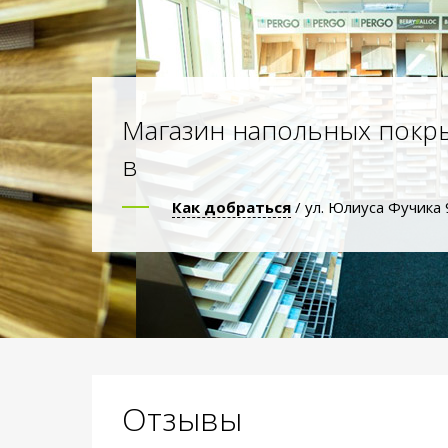
Магазин напольных покр
в
Как добраться
/ ул. Юлиуса Фучика 
Отзывы