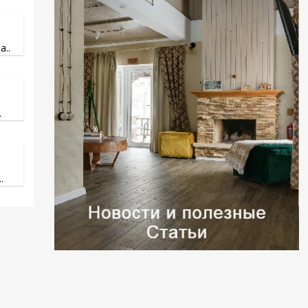
..
.
.