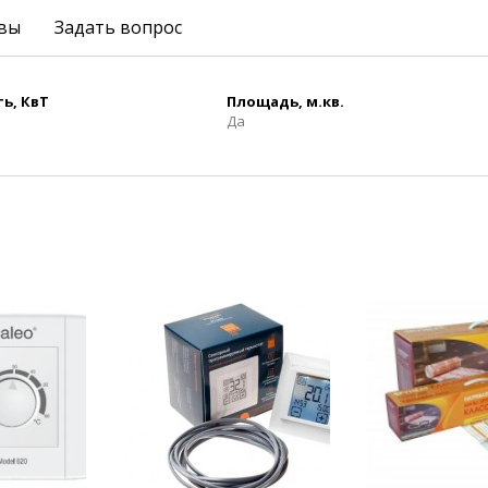
вы
Задать вопрос
ь, КвТ
Площадь, м.кв.
Да