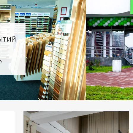
ытий
9