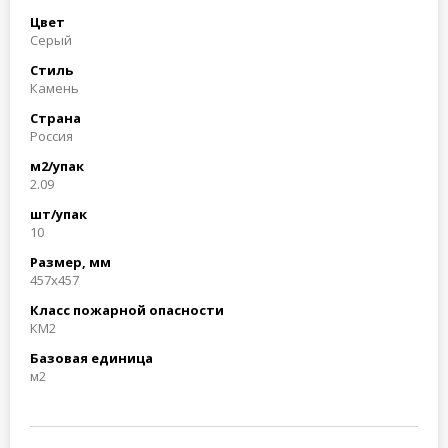
Цвет
Серый
Стиль
Камень
Страна
Россия
м2/упак
2.09
шт/упак
10
Размер, мм
457x457
Класс пожарной опасности
КМ2
Базовая единица
м2