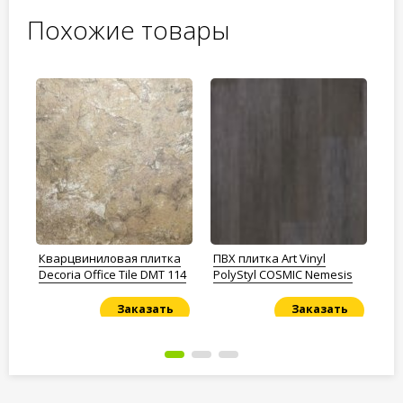
Похожие товары
Кварцвиниловая плитка
ПВХ плитка Art Vinyl
Кв
Decoria Office Tile DMT 114
PolyStyl COSMIC Nemesis
De
Заказать
Заказать
Под заказ
Под заказ
По