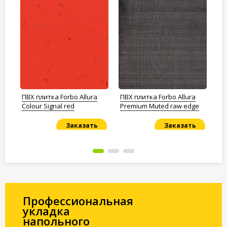
ПВХ плитка Forbo Allura
ПВХ плитка Forbo Allura
ПВ
Colour Signal red
Premium Muted raw edge
SD
am
Заказать
Заказать
Под заказ
Под заказ
По
Профессиональная
укладка
напольного