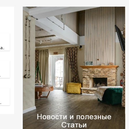
..
.
.