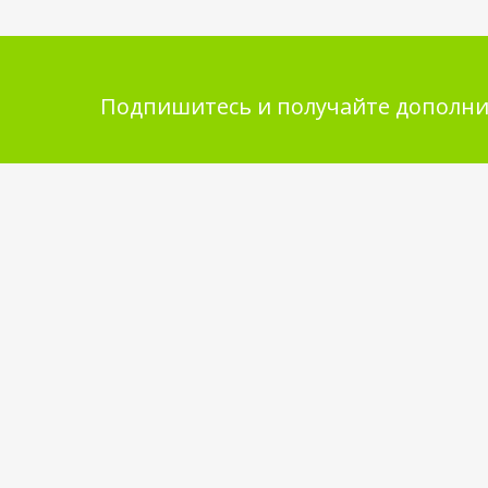
Подпишитесь и получайте дополни
Помощь в покупке
Инфор
покупа
Выбор товара
Обмен и 
Как сделать заказ
Укладка 
Оплата
Бренды
Доставка
Самовывоз
Обратная связь