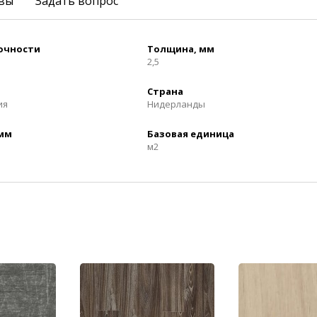
вы
Задать вопрос
рочности
Толщина, мм
2,5
Страна
ия
Нидерланды
 мм
Базовая единица
м2