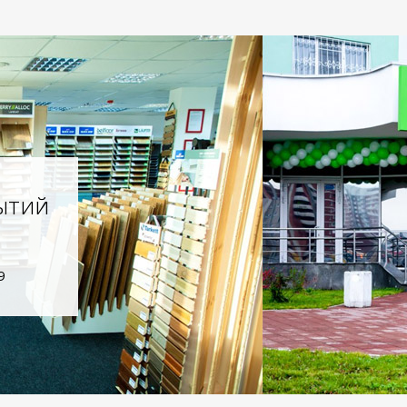
ытий
9