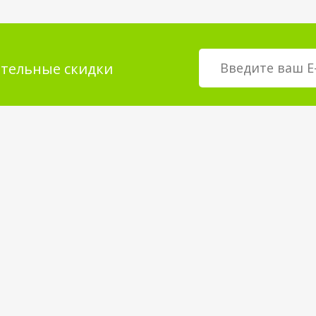
тельные скидки
мация для
О магазине
телей
возврат товара
О компании
покрытия
Корпоративным клиентам
Вакансии
Статьи и Новости
Контакты