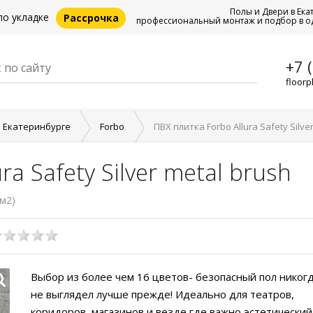
Полы и Двери в Ека
по укладке
Рассрочка
профессиональный монтаж и подбор в о
+7 
floorp
в Екатеринбурге
Forbo
ПВХ плитка Forbo Allura Safety Silve
ra Safety Silver metal brush
 м2)
Выбор из более чем 16 цветов- безопасный пол никог
не выглядел лучше прежде! Идеально для театров,
коридоров, магазинов и везде где важно эстетический