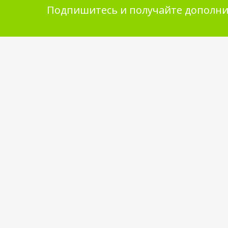
Подпишитесь и получайте дополни
Помощь в покупке
Инфор
покупа
Выбор товара
Обмен и 
Как сделать заказ
Укладка 
Оплата
Бренды
Доставка
Самовывоз
Обратная связь