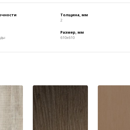
рочности
Толщина, мм
2
Размер, мм
нды
610x610