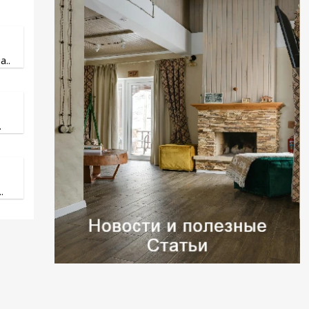
..
.
.