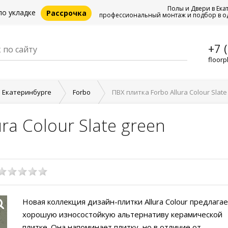
Полы и Двери в Ека
по укладке
Рассрочка
профессиональный монтаж и подбор в о
+7 
floorp
в Екатеринбурге
Forbo
ПВХ плитка Forbo Allura Colour Slate
ra Colour Slate green
Новая коллекция дизайн-плитки Allura Colour предлага
хорошую износостойкую альтернативу керамической
плитке. Она напоминает плитку, но в отличие от