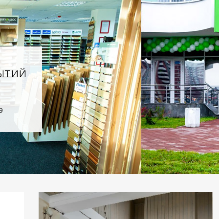
ытий
9