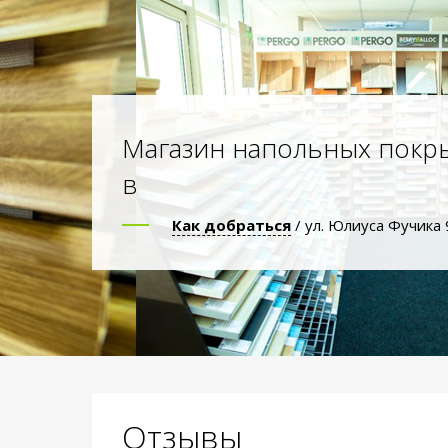
Магазин напольных покр
в
Как добраться
/ ул. Юлиуса Фучика 
Отзывы