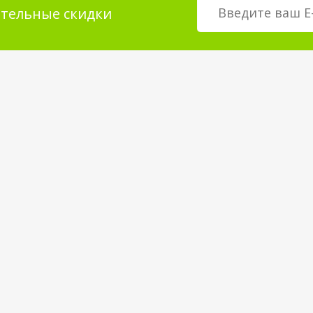
тельные скидки
мация для
О магазине
телей
возврат товара
О компании
покрытия
Корпоративным клиентам
Вакансии
Статьи и Новости
Контакты