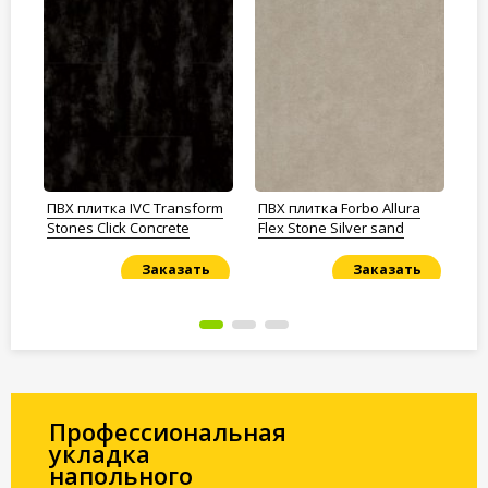
o
ПВХ плитка IVC Transform
ПВХ плитка Forbo Allura
ПВ
Stones Click Concrete
Flex Stone Silver sand
Tr
28
Заказать
Заказать
Под заказ
Под заказ
По
Профессиональная
укладка
напольного