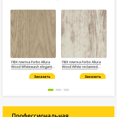
ПВХ плитка Forbo Allura
ПВХ плитка Forbo Allura
ПВ
Wood Whitewash elegant
Wood White reclaimed
Pr
oak
wood
Заказать
Заказать
Под заказ
Под заказ
По
Профессиональная