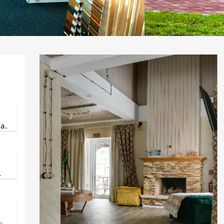
..
.
.