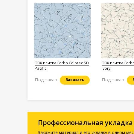
ПВХ плитка Forbo Colorex SD
ПВХ плитка Forbo
Pacific
Ivory
Под заказ
Под заказ
Заказать
Профессиональная укладка
Закажите материал и его укладку в одном мес