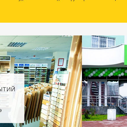
ытий
9