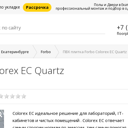
Полы и Двери в Ека
по укладке
Рассрочка
профессиональный монтаж и подбор в о
+7 
floorp
в Екатеринбурге
Forbo
ПВХ плитка Forbo Colorex EC Quartz
orex EC Quartz
Colorex EC идеальное решение для лабораторий, IT-
кабинетов и чистых помещений . Colorex EC отвечает
самым строгим нормам по эмиссии, тем самым помогая