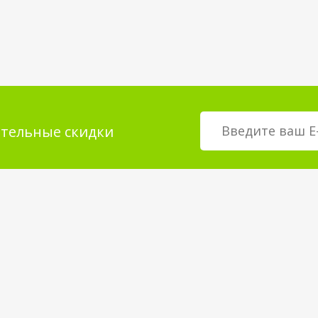
тельные скидки
мация для
О магазине
телей
возврат товара
О компании
покрытия
Корпоративным клиентам
Вакансии