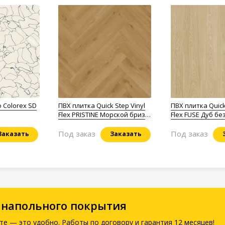
 Colorex SD
ПВХ плитка Quick Step Vinyl
ПВХ плитка Quick
Flex PRISTINE Мoрской бpиз
Flex FUSE Дуб б
теплый медoвый
натуральный св
Под заказ
Под заказ
Заказать
Заказать
 напольного покрытия
те — это удобно. Работы по договору и гарантия 12 месяцев!