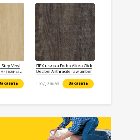
 Step Vinyl
ПВХ плитка Forbo Allura Click
езмятежный
Decibel Anthracite raw timber
етлый
Под заказ
Заказать
Заказать