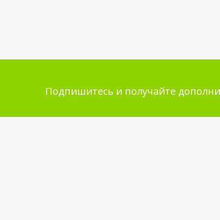
Подпишитесь и получайте дополни
Помощь в покупке
Инфор
покупа
Выбор товара
Обмен и 
Как сделать заказ
Укладка 
Оплата
Бренды