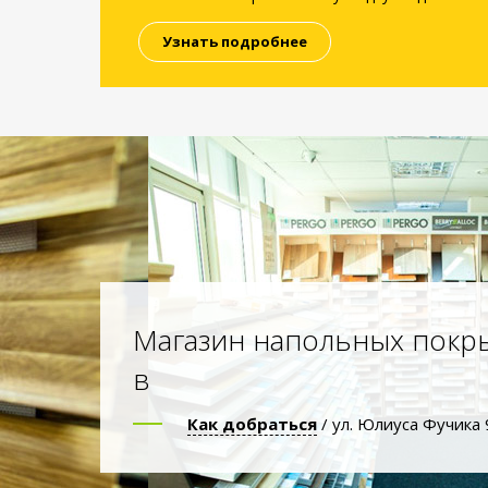
Узнать подробнее
Магазин напольных покр
в
Как добраться
/ ул. Юлиуса Фучика 