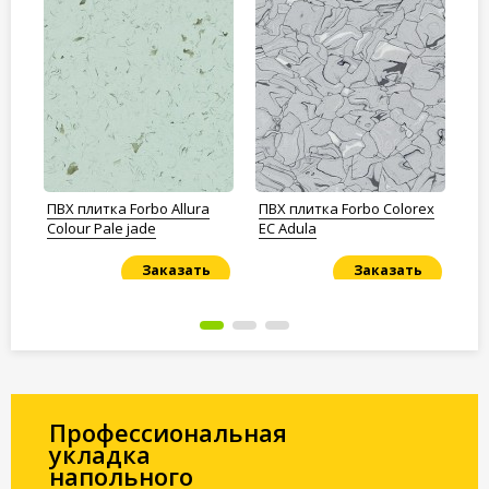
ПВХ плитка Forbo Allura
ПВХ плитка Forbo Colorex
ПВ
ood
Colour Pale jade
EC Adula
Fl
sc
Заказать
Заказать
Под заказ
Под заказ
По
Профессиональная
укладка
напольного