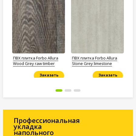
ПВХ плитка Forbo Allura
ПВХ плитка Forbo Allura
ПВ
Wood Grey raw timber
Stone Grey limestone
EC 
Заказать
Заказать
Под заказ
Под заказ
По
Профессиональная
укладка
напольного