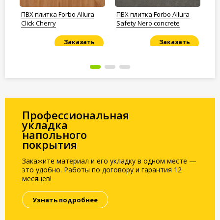
ex
ПВХ плитка Forbo Allura
ПВХ плитка Forbo Allura
ПВ
Click Cherry
Safety Nero concrete
SD
Заказать
Заказать
Под заказ
Под заказ
По
Профессиональная
укладка
напольного
покрытия
Закажите материал и его укладку в одном месте —
это удобно. Работы по договору и гарантия 12
месяцев!
Узнать подробнее