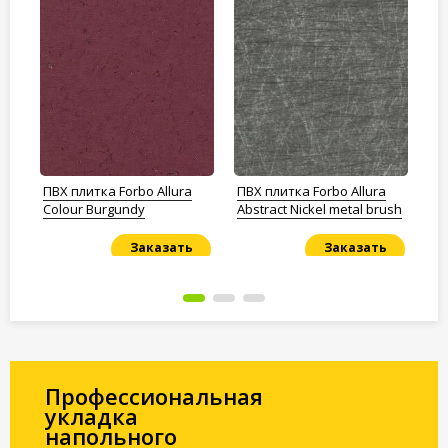
ПВХ плитка Forbo Allura
ПВХ плитка Forbo Allura
ПВ
ipe
Colour Burgundy
Abstract Nickel metal brush
St
Заказать
Заказать
Под заказ
Под заказ
По
Профессиональная
укладка
напольного