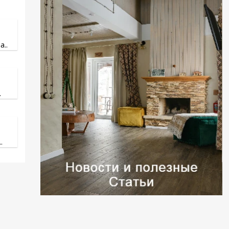
..
.
.