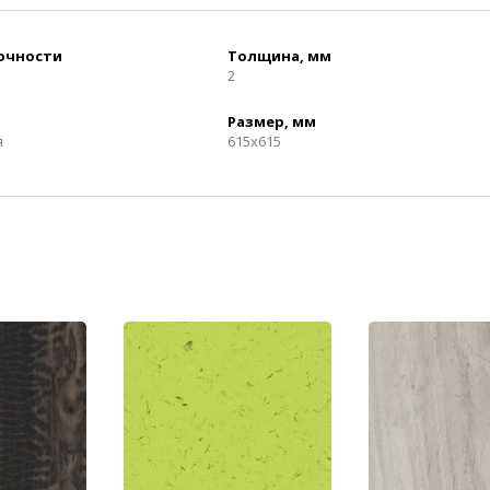
рочности
Толщина, мм
2
Размер, мм
я
615x615