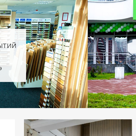
ытий
9