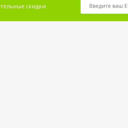
тельные скидки
мация для
О магазине
телей
возврат товара
О компании
покрытия
Корпоративным клиентам
Вакансии
Статьи и Новости
Контакты