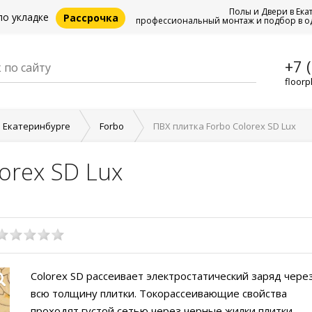
Полы и Двери в Ека
по укладке
Рассрочка
профессиональный монтаж и подбор в о
+7 
floorp
в Екатеринбурге
Forbo
ПВХ плитка Forbo Colorex SD Lux
orex SD Lux
Colorex SD рассеивает электростатический заряд чере
всю толщину плитки. Токорассеивающие свойства
проходят густой сетью через черные жилки плитки.