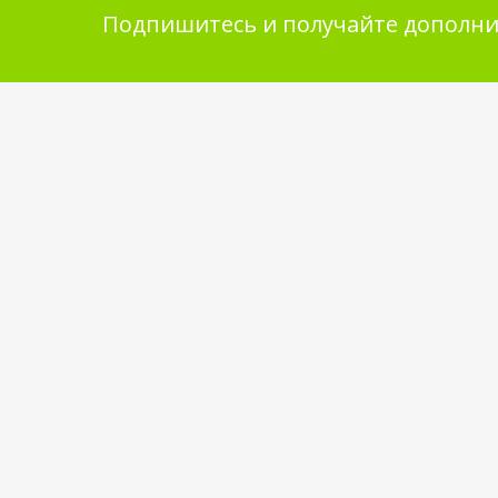
Подпишитесь и получайте дополни
Помощь в покупке
Инфор
покупа
Выбор товара
Обмен и 
Как сделать заказ
Укладка 
Оплата
Бренды
Доставка
Самовывоз
Обратная связь