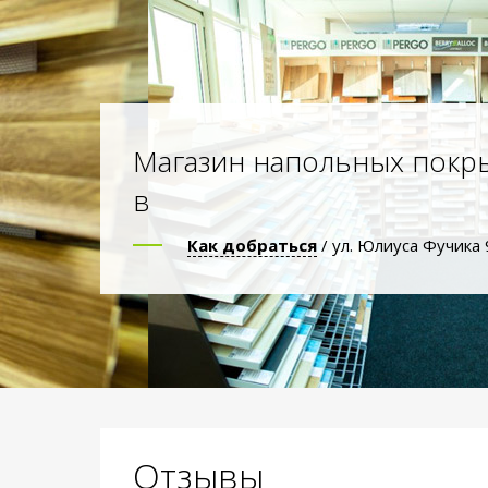
Магазин напольных покр
в
Как добраться
/ ул. Юлиуса Фучика 
Отзывы