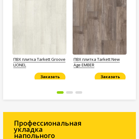
а
ПВХ плитка Tarkett Groove
ПВХ плитка Tarkett New
ПВ
m
LIONEL
Age EMBER
Ag
Заказать
Заказать
Под заказ
Под заказ
По
Профессиональная
укладка
напольного