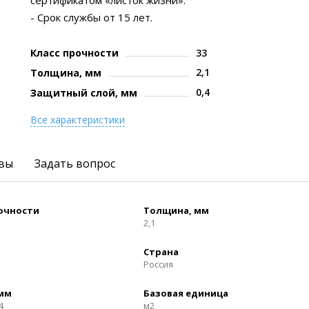
сертификатом «листок жизни».
- Срок службы от 15 лет.
Класс прочности
33
2,1
Толщина, мм
0,4
Защитный слой, мм
Все характеристики
вы
Задать вопрос
рочности
Толщина, мм
2,1
Страна
Россия
 мм
Базовая единица
4
м2