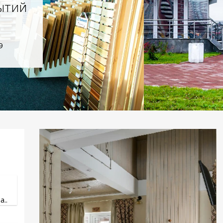
ытий
9
..