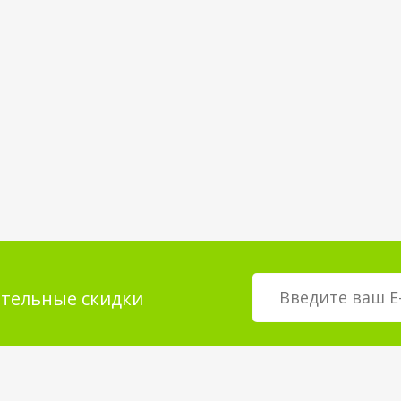
тельные скидки
мация для
О магазине