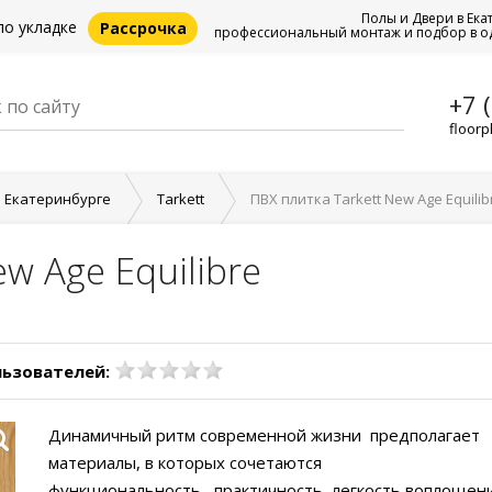
Полы и Двери в Ека
по укладке
Рассрочка
профессиональный монтаж и подбор в о
+7 
floorp
в Екатеринбурге
Tarkett
ПВХ плитка Tarkett New Age Equilib
w Age Equilibre
льзователей:
Динамичный ритм современной жизни предполагает
материалы, в которых сочетаются
функциональность, практичность, легкость воплощен