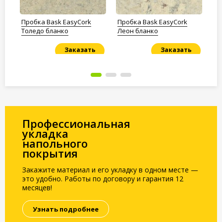
Пробка Bask EasyCork
Пробка Bask EasyCork
Пр
Толедо бланко
Леон бланко
UC
Заказать
Заказать
Под заказ
Под заказ
По
Профессиональная
укладка
напольного
покрытия
Закажите материал и его укладку в одном месте —
это удобно. Работы по договору и гарантия 12
месяцев!
Узнать подробнее