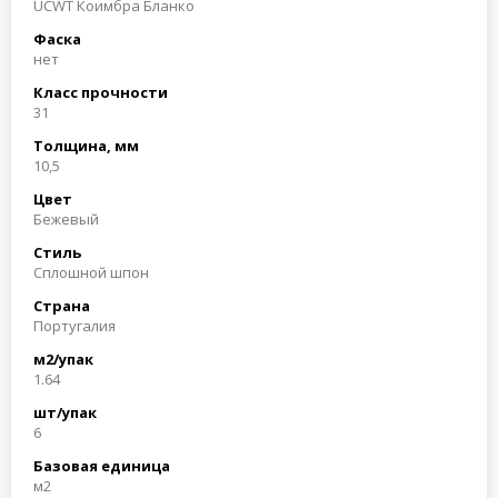
UCWT Коимбра Бланко
Фаска
нет
Класс прочности
31
Толщина, мм
10,5
Цвет
Бежевый
Стиль
Сплошной шпон
Страна
Португалия
м2/упак
1.64
шт/упак
6
Базовая единица
м2