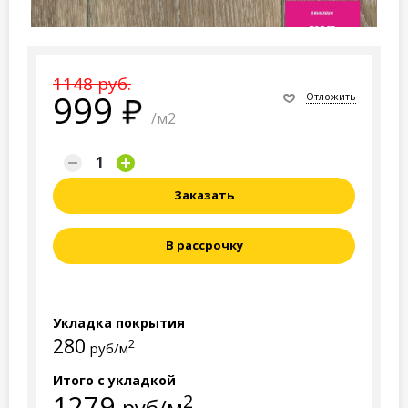
1148 руб.
999
Отложить
/м2
Заказать
В рассрочку
Укладка покрытия
280
2
руб/м
Итого с укладкой
1279
2
руб/м