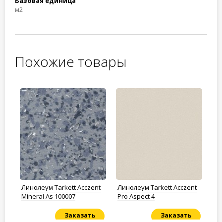
Базовая единица
м2
Похожие товары
y
Линолеум Tarkett Acczent
Линолеум Tarkett Acczent
Ли
Mineral As 100007
Pro Aspect 4
GL
Заказать
Заказать