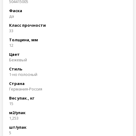
504415005
Фаска
да
Класс прочности
33
Толщина, мм
12
Цвет
Бежевый
Стиль
1-но полосный
Страна
Германия-Россия
Вес упак., кг
15
м2/упак
1,253
шт/упак
5