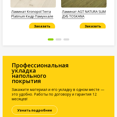
LIM
Ламинат Kronopol Terra
Ламинат AGT NATURA SLIM
Ла
Platinum Кедр Памуккале
ДУБ TOSKANA
St
Заказать
Заказать
Под заказ
Под заказ
По
Профессиональная
укладка
напольного
покрытия
Закажите материал и его укладку в одном месте —
это удобно. Работы по договору и гарантия 12
месяцев!
Узнать подробнее