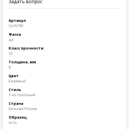
Задать вопрос
Артикул
CLH5795
Фаска
да
Класс прочности
32
Толщина, мм
8
Цвет
Бежевый
Стиль
1-но полосный
Страна
Бельгия-Россия
Образец
есть