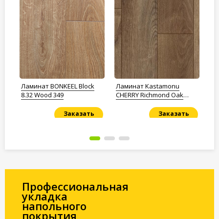
Ламинат BONKEEL Block
Ламинат Kastamonu
Ла
8.32 Wood 349
CHERRY Richmond Oak
Sa
FP455
Заказать
Заказать
Под заказ
Под заказ
По
Профессиональная
укладка
напольного
покрытия