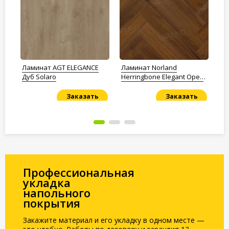
A
Ламинат AGT ELEGANCE
Ламинат Norland
Ла
Дуб Solaro
Herringbone Elegant Орех
31
Кипр LF303-19
Заказать
Заказать
Под заказ
Под заказ
По
Профессиональная
укладка
напольного
покрытия
Закажите материал и его укладку в одном месте —