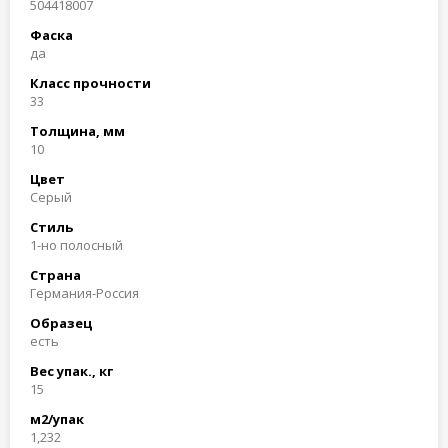
504418007
Фаска
да
Класс прочности
33
Толщина, мм
10
Цвет
Серый
Стиль
1-но полосный
Страна
Германия-Россия
Образец
есть
Вес упак., кг
15
м2/упак
1,232