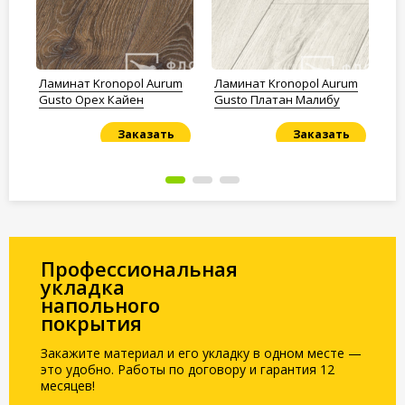
t
Ламинат Kronopol Aurum
Ламинат Kronopol Aurum
Ла
-01
Gusto Орех Кайен
Gusto Платан Малибу
Эр
Заказать
Заказать
Под заказ
Под заказ
По
Профессиональная
укладка
напольного
покрытия
Закажите материал и его укладку в одном месте —
это удобно. Работы по договору и гарантия 12
месяцев!