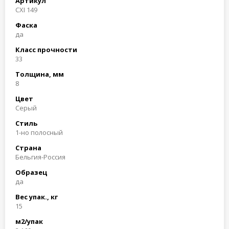
Артикул
CXI 149
Фаска
да
Класс прочности
33
Толщина, мм
8
Цвет
Cерый
Стиль
1-но полосный
Страна
Бельгия-Россия
Образец
да
Вес упак., кг
15
м2/упак