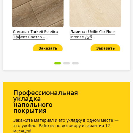
Ламинат Tarkett Estetica
Ламинат Unilin Clix Floor
Ла
Эффект Светло –
Intense Дуб
Ду
Коричневый
марципановый
Заказать
Заказать
Под заказ
Под заказ
По
Профессиональная
укладка
напольного
покрытия
Закажите материал и его укладку в одном месте —
это удобно. Работы по договору и гарантия 12
месяцев!