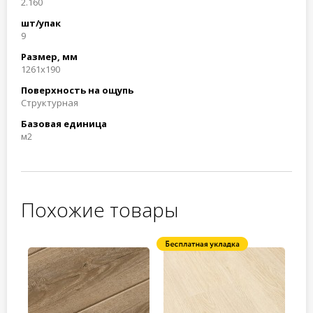
2.160
шт/упак
9
Размер, мм
1261x190
Поверхность на ощупь
Структурная
Базовая единица
м2
Похожие товары