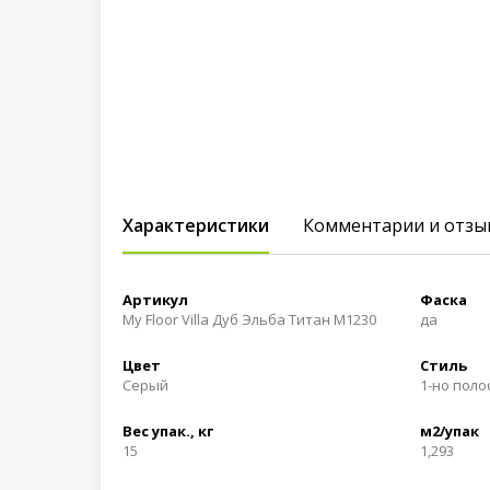
Характеристики
Комментарии и отзы
Артикул
Фаска
My Floor Villa Дуб Эльба Титан M1230
да
Цвет
Стиль
Cерый
1-но пол
Вес упак., кг
м2/упак
15
1,293