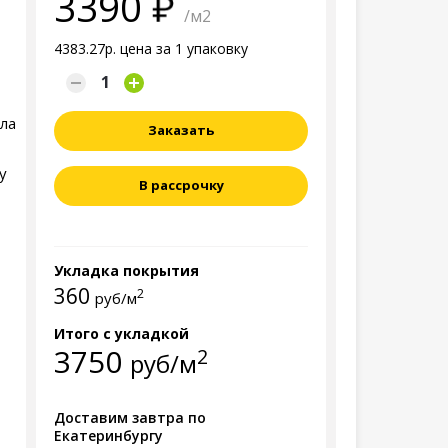
3390
/м2
4383.27р. цена за 1 упаковку
ала
Заказать
y
В рассрочку
Укладка покрытия
360
2
руб/м
Итого с укладкой
3750
2
руб/м
Доставим завтра по
Екатеринбургу