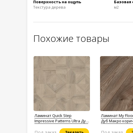
Поверхность на ощупь
Базовая
Текстура дерева
м2
Похожие товары
Ламинат Quick Step
Ламинат My Floo
Impressive Patterns Ultra Дуб
Дуб Макро кори
серый теплый
брашированный
Под заказ
Под заказ
Заказать