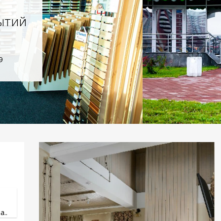
ытий
9
..