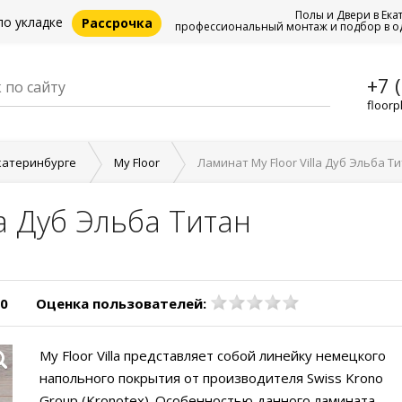
Полы и Двери в Ека
по укладке
Рассрочка
профессиональный монтаж и подбор в о
+7 
floorp
катеринбурге
My Floor
Ламинат My Floor Villa Дуб Эльба Т
la Дуб Эльба Титан
30
Оценка пользователей:
My Floor Villa представляет собой линейку немецкого
напольного покрытия от производителя Swiss Krono
Group (Kronotex). Особенностью данного ламината