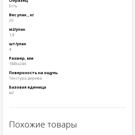
Образец
Есть
Вес упак., кг
20
м2/упак
1,8
шт/упак
4
Размер, мм
1845x244
Поверхность на ощупь
Текстура дерева
Базовая единица
м2
Похожие товары