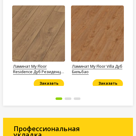
Ламинат My Floor
Ламинат My Floor Villa Дуб
Ла
Residence Дуб Резиденц
Бильбао
Im
коричневый
Ар
IM
Заказать
Заказать
Под заказ
Под заказ
По
Профессиональная
укладка