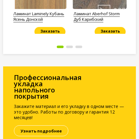
рь
Ламинат Laminely Кубань
Ламинат Aberhof Storm
Ла
Ясень Донской
Дуб Карибский
От
Об
Заказать
Заказать
Под заказ
Под заказ
По
Профессиональная
укладка
напольного
покрытия
Закажите материал и его укладку в одном месте —
это удобно. Работы по договору и гарантия 12
месяцев!
Узнать подробнее