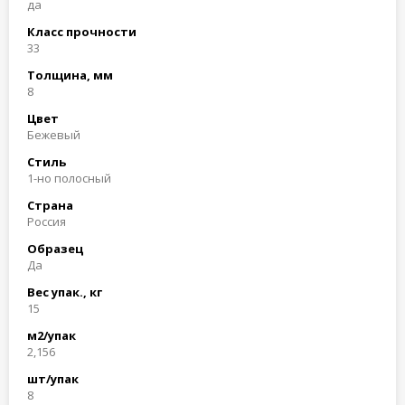
да
Класс прочности
33
Толщина, мм
8
Цвет
Бежевый
Стиль
1-но полосный
Страна
Россия
Образец
Да
Вес упак., кг
15
м2/упак
2,156
шт/упак
8