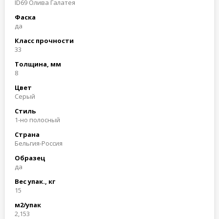
ID69 Олива Галатея
Фаска
да
Класс прочности
33
Толщина, мм
8
Цвет
Cерый
Стиль
1-но полосный
Страна
Бельгия-Россия
Образец
да
Вес упак., кг
15
м2/упак
2,153