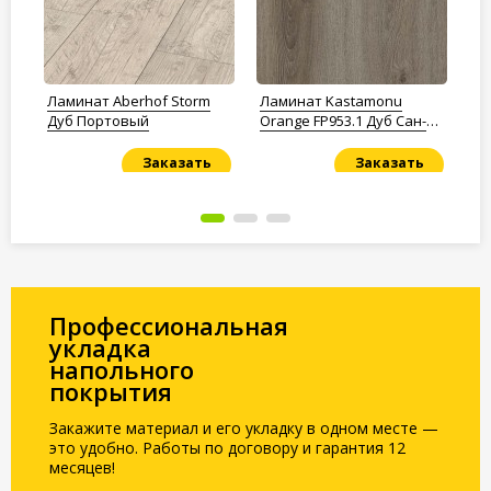
Ламинат Aberhof Storm
Ламинат Kastamonu
Ла
Дуб Портовый
Orange FP953.1 Дуб Сан-
Mi
Марино
Ри
Заказать
Заказать
Под заказ
Под заказ
По
Профессиональная
укладка
напольного
покрытия
Закажите материал и его укладку в одном месте —
это удобно. Работы по договору и гарантия 12
месяцев!