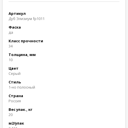
Артикул
Дуб Элизиум fp1011
Фаска
да
Класс прочности
34
Толщина, мм
10
Цвет
Cерый
Стиль
1-но полосный
Страна
Россия
Вес упак., кг
20
м2/упак