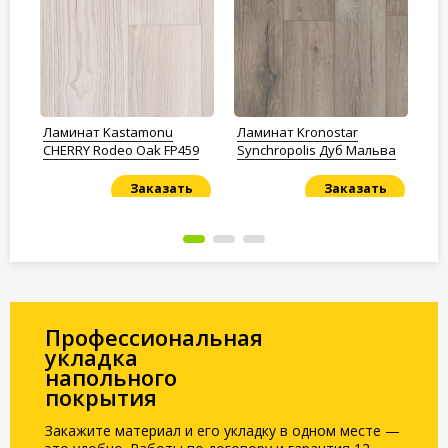
/32
Ламинат Kastamonu
Ламинат Kronostar
Ла
CHERRY Rodeo Oak FP459
Synchropolis Дуб Мальва
Va
Заказать
Заказать
Под заказ
Под заказ
По
Профессиональная
укладка
напольного
покрытия
Закажите материал и его укладку в одном месте —