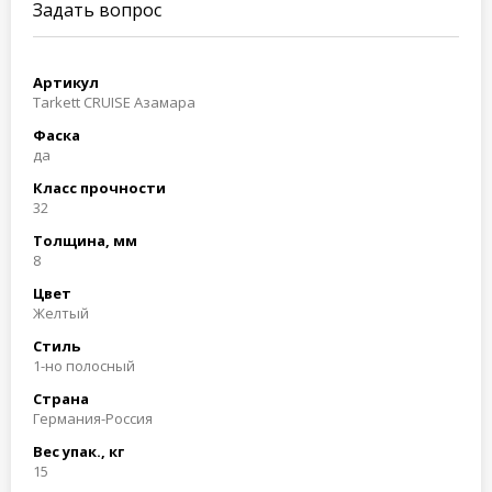
Задать вопрос
Артикул
Tarkett CRUISE Азамара
Фаска
да
Класс прочности
32
Толщина, мм
8
Цвет
Желтый
Стиль
1-но полосный
Страна
Германия-Россия
Вес упак., кг
15