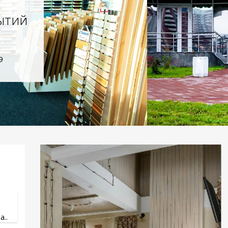
ытий
9
..