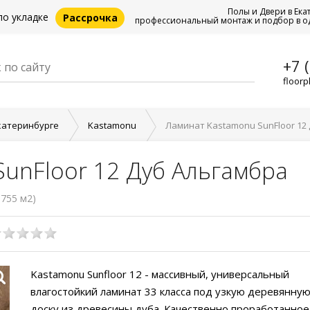
Полы и Двери в Ека
по укладке
Рассрочка
профессиональный монтаж и подбор в о
+7 
floorp
катеринбурге
Kastamonu
Ламинат Kastamonu SunFloor 12
unFloor 12 Дуб Альгамбра
.755 м2)
Kastamonu Sunfloor 12 - массивный, универсальный
влагостойкий ламинат 33 класса под узкую деревянну
доску из древесины дуба. Качественно проработанное