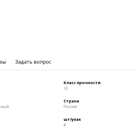
вы
Задать вопрос
Класс прочности
33
Страна
осный
Россия
шт/упак
8