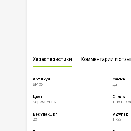
Характеристики
Комментарии и отзы
Артикул
Фаска
SF105
да
Цвет
Стиль
Коричневый
1-но пол
Вес упак., кг
м2/упак
20
1,755