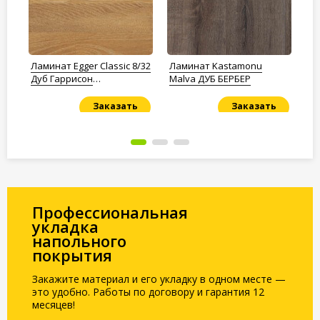
Ламинат Egger Classic 8/32
Ламинат Kastamonu
Ла
Дуб Гаррисон
Malva ДУБ БЕРБЕР
ПЕ
Натуральный
жё
Заказать
Заказать
Под заказ
Под заказ
По
Профессиональная
укладка
напольного
покрытия
Закажите материал и его укладку в одном месте —
это удобно. Работы по договору и гарантия 12
месяцев!