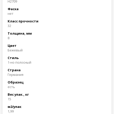
H2709
Фаска
нет
Класс прочности
32
Толщина, мм
8
Цвет
Бежевый
Стиль
1-но полосный
Страна
Германия
Образец
есть
Вес упак., кг
15
м2/упак
1,99