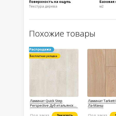
Поверхность на ощупь
Базовая
Текстура дерева
м2
Похожие товары
Ламинат Quick Step
Ламинат Tarkett 
Perspective Дуб итальянский
Ла-Mанш
светло-серый пэтчворк
PER3831P
Под заказ
Под заказ
Заказать