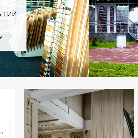
ытий
9
..