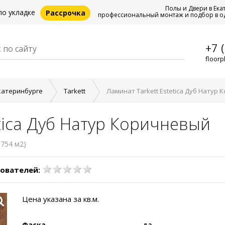
Полы и Двери в Ека
по укладке
Рассрочка
профессиональный монтаж и подбор в о
+7 
floorp
катеринбурге
Tarkett
Ламинат Tarkett Estetica Дуб Натур
tica Дуб Натур Коричневый
.754 м2)
ователей:
Цена указана за кв.м.
Фаска
да