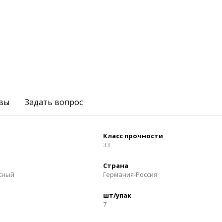
вы
Задать вопрос
Класс прочности
33
Страна
осный
Германия-Россия
шт/упак
7