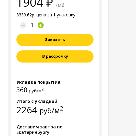
1904
/м2
3339.62р. цена за 1 упаковку
Заказать
В рассрочку
Укладка покрытия
360
2
руб/м
Итого с укладкой
2264
2
руб/м
Доставим завтра по
Екатеринбургу