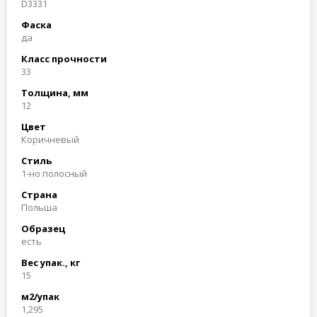
D3331
Фаска
да
Класс прочности
33
Толщина, мм
12
Цвет
Коричневый
Стиль
1-но полосный
Страна
Польша
Образец
есть
Вес упак., кг
15
м2/упак
1,295