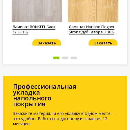
Ламинат BONKEEL Блок
Ламинат Norland Elegant
Ла
ong
12.33 102
Strong Дуб Тавора LF302-
Ch
07
Заказать
Заказать
Под заказ
Под заказ
По
Профессиональная
укладка
напольного
покрытия
Закажите материал и его укладку в одном месте —
это удобно. Работы по договору и гарантия 12
месяцев!