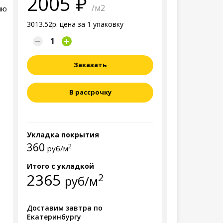
2005
/м2
ию
3013.52р. цена за 1 упаковку
Заказать
В рассрочку
Укладка покрытия
360
2
руб/м
Итого с укладкой
2365
2
руб/м
Доставим завтра по
Екатеринбургу