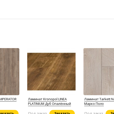
 IMPERATOR
Ламинат Kronopol LINEA
Ламинат Tarkett N
PLATINIUM Дуб Опaлённый
Марко Поло
Под заказ
Под заказ
аказать
Заказать
З