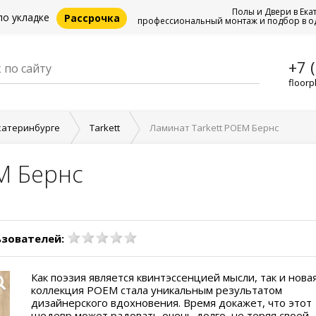
Полы и Двери в Ека
по укладке
Рассрочка
профессиональный монтаж и подбор в о
+7 
floorp
катеринбурге
Tarkett
Ламинат Tarkett POEM Бернс
M Бернс
ьзователей:
Как поэзия является квинтэссенцией мысли, так и нова
коллекция POEM стала уникальным результатом
дизайнерского вдохновения. Время докажет, что этот
шедевр может радовать очень долго, не теряя своей