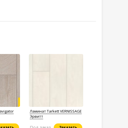
avigator
Ламинат Tarkett VERNISSAGE
Эрвитт
Под заказ
аказать
Заказать