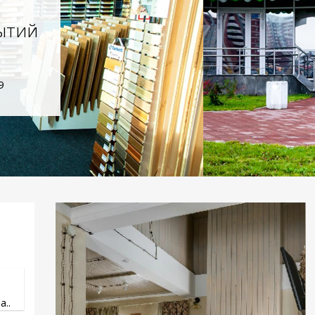
ытий
9
..