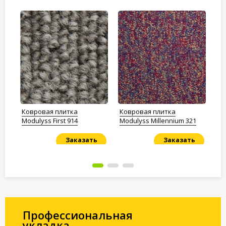
Ковровая плитка
Ковровая плитка
Ко
Modulyss First 914
Modulyss Millennium 321
Mo
Заказать
Заказать
Под заказ
Под заказ
По
Профессиональная
укладка