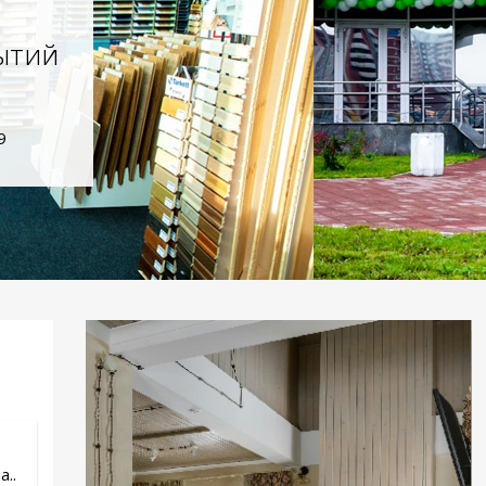
ытий
9
..