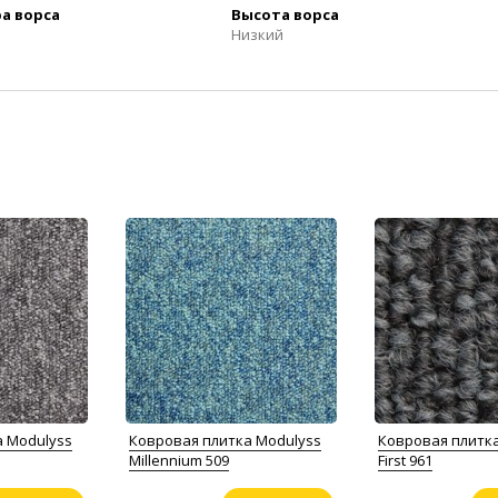
а ворса
Высота ворса
Низкий
а Modulyss
Ковровая плитка Modulyss
Ковровая плитк
Millennium 509
First 961