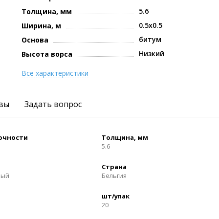
5.6
Толщина, мм
0.5x0.5
Ширина, м
битум
Основа
Низкий
Высота ворса
Все характеристики
вы
Задать вопрос
рочности
Толщина, мм
5.6
Страна
ный
Бельгия
шт/упак
20