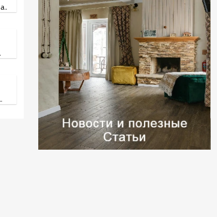
..
.
.