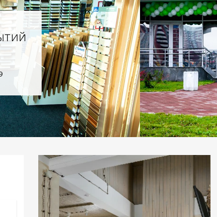
ытий
9