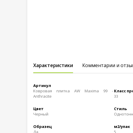
Характеристики
Комментарии и отзы
Артикул
Ковровая плитка AW Maxima 99 -
Класс п
Anthracite
33
Цвет
Стиль
Черный
Однотон
Образец
м2/упак
Да
5