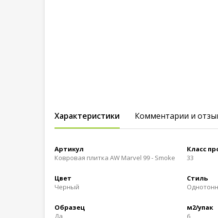
Характеристики
Комментарии и отзы
Артикул
Класс п
Ковровая плитка AW Marvel 99 - Smoke
33
Цвет
Стиль
Черный
Однотон
Образец
м2/упак
Да
6