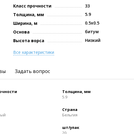
Класс прочности
33
5.9
Толщина, мм
0.5x0.5
Ширина, м
битум
Основа
Низкий
Высота ворса
Все характеристики
вы
Задать вопрос
рочности
Толщина, мм
5.9
Страна
ный
Бельгия
шт/упак
20