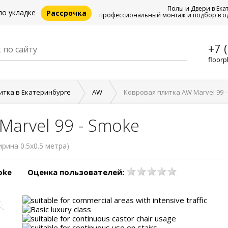
Полы и Двери в Ека
по укладке
Рассрочка
профессиональный монтаж и подбор в о
+7 
floorp
итка в Екатеринбурге
AW
Ковровая плитка AW Marvel 99 
Marvel 99 - Smoke
ирина 0.5x0.5 метра)
oke
Оценка пользователей: