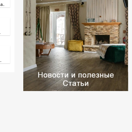
..
.
.