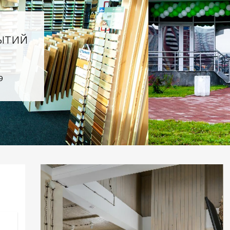
ытий
9