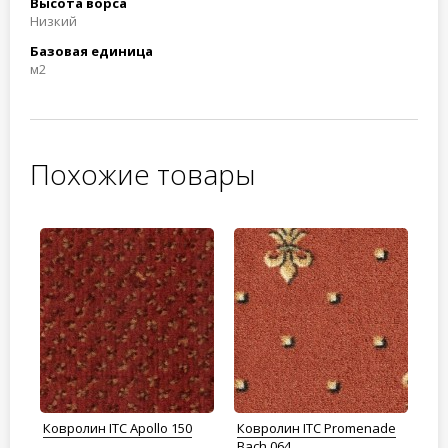
Высота ворса
Низкий
Базовая единица
м2
Похожие товары
de
Ковролин ITC Apollo 150
Ковролин ITC Promenade
Ко
Bach 064
Vi