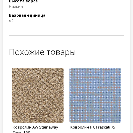
Высота ворса
Низкий
Базовая единица
м2
Похожие товары
0
Ковролин AW Stainaway
Ковролин ITC Frascati 75
Ко
Tweed 50