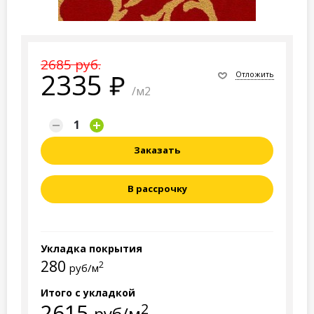
2685 руб.
2335
Отложить
/м2
Заказать
В рассрочку
Укладка покрытия
280
2
руб/м
Итого с укладкой
2615
2
руб/м