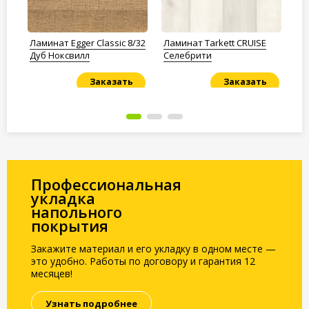
 32
Ламинат Egger Classic 8/32
Ламинат Tarkett CRUISE
Ла
Дуб Ноксвилл
Селебрити
Su
Са
Заказать
Заказать
Под заказ
Под заказ
По
Профессиональная
укладка
напольного
покрытия
Закажите материал и его укладку в одном месте —
это удобно. Работы по договору и гарантия 12
месяцев!
Узнать подробнее