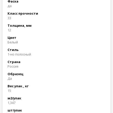
Фаска
да
Класс прочности
33
Толщина, мм
12
Цвет
Белый
Стиль
1-но полосный
Страна
Россия
Образец
Да
Вес упак., кг
15
м2/упак
1,347
шт/упак