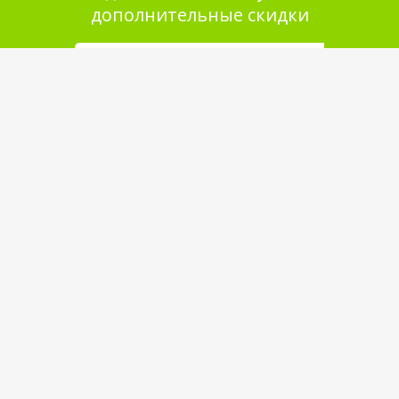
дополнительные скидки
Помощь в покупке
Выбор товара
Как сделать заказ
Оплата
Доставка
Самовывоз
Обратная связь