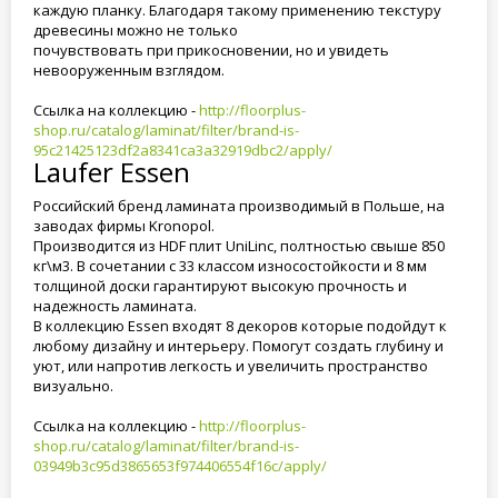
каждую планку. Благодаря такому применению текстуру
древесины можно не только
почувствовать при прикосновении, но и увидеть
невооруженным взглядом.
Ссылка на коллекцию -
http://floorplus-
shop.ru/catalog/laminat/filter/brand-is-
95c21425123df2a8341ca3a32919dbc2/apply/
Laufer Essen
Российский бренд ламината производимый в Польше, на
заводах фирмы Kronopol.
Производится из HDF плит UniLinc, полтностью свыше 850
кг\м3. В сочетании с 33 классом износостойкости и 8 мм
толщиной доски гарантируют высокую прочность и
надежность ламината.
В коллекцию Essen входят 8 декоров которые подойдут к
любому дизайну и интерьеру. Помогут создать глубину и
уют, или напротив легкость и увеличить пространство
визуально.
Ссылка на коллекцию -
http://floorplus-
shop.ru/catalog/laminat/filter/brand-is-
03949b3c95d3865653f974406554f16c/apply/