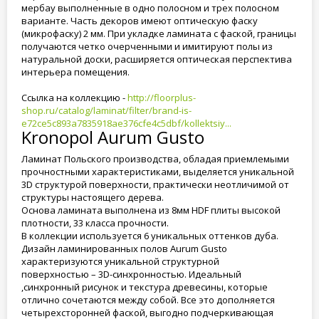
мербау выполненные в одно полосном и трех полосном
варианте. Часть декоров имеют оптическую фаску
(микрофаску) 2 мм. При укладке ламината с фаской, границы
получаются четко очерченными и имитируют полы из
натуральной доски, расширяется оптическая перспектива
интерьера помещения.
Ссылка на коллекцию -
http://floorplus-
shop.ru/catalog/laminat/filter/brand-is-
e72ce5c893a7835918ae376cfe4c5dbf/kollektsiy...
Kronopol Aurum Gusto
Ламинат Польского производства, обладая приемлемыми
прочностными характеристиками, выделяется уникальной
3D структурой поверхности, практически неотличимой от
структуры настоящего дерева.
Основа ламината выполнена из 8мм HDF плиты высокой
плотности, 33 класса прочности.
В коллекции используется 6 уникальных оттенков дуба.
Дизайн ламинированных полов Aurum Gusto
характеризуются уникальной структурной
поверхностью – 3D-синхронностью. Идеальный
,синхронный рисунок и текстура древесины, которые
отлично сочетаются между собой. Все это дополняется
четырехсторонней фаской, выгодно подчеркивающая