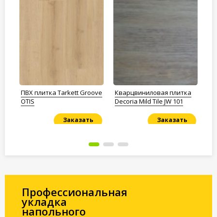
а
ПВХ плитка Tarkett Groove
Кварцвиниловая плитка
Кв
1
OTIS
Decoria Mild Tile JW 101
Ar
Ду
Заказать
Заказать
Под заказ
Под заказ
По
Профессиональная
укладка
напольного