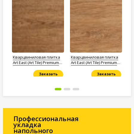
а
Кварцвиниловая плитка
Кварцвиниловая плитка
Кв
m
Art East (Art Tile) Premium
Art East (Art Tile) Premium
De
Дуб Ошу
Дуб Касаи
Заказать
Заказать
Под заказ
Под заказ
По
Профессиональная
укладка
напольного